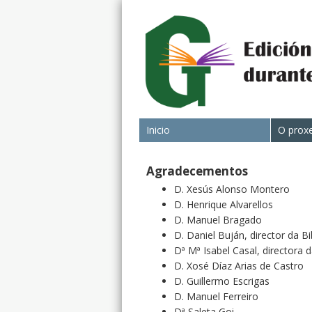
Inicio
O prox
Agradecementos
D. Xesús Alonso Montero
D. Henrique Alvarellos
D. Manuel Bragado
D. Daniel Buján, director da Bi
Dª Mª Isabel Casal, directora 
D. Xosé Díaz Arias de Castro
D. Guillermo Escrigas
D. Manuel Ferreiro
Dª Saleta Goi