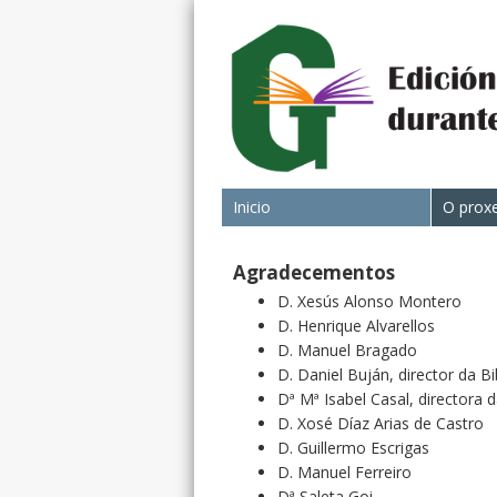
Inicio
O prox
Agradecementos
D. Xesús Alonso Montero
D. Henrique Alvarellos
D. Manuel Bragado
D. Daniel Buján, director da Bi
Dª Mª Isabel Casal, directora 
D. Xosé Díaz Arias de Castro
D. Guillermo Escrigas
D. Manuel Ferreiro
Dª Saleta Goi