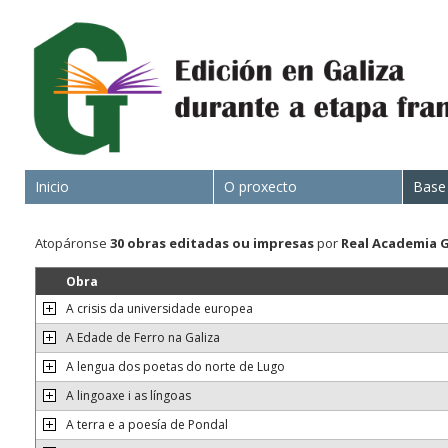
Inicio
O proxecto
Base
Atopáronse
30 obras
editadas ou impresas
por
Real Academia 
Obra
A crisis da universidade europea
A Edade de Ferro na Galiza
A lengua dos poetas do norte de Lugo
A lingoaxe i as língoas
A terra e a poesía de Pondal